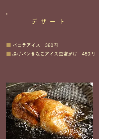
デザート
■
バニラアイス 380円
■
揚げパンきなこアイス黒蜜がけ 480円