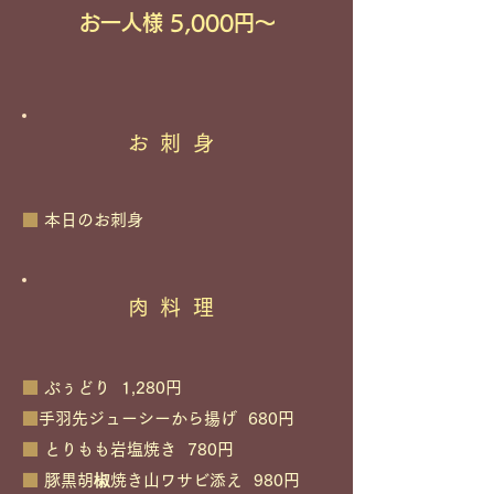
お一人様 5,000円〜
お刺身
■
本日のお刺身
肉料理
■
ぷぅどり 1,280円
■
手羽先ジューシーから揚げ 680円
■
とりもも岩塩焼き 780円
■
豚黒胡椒焼き山ワサビ添え 980円